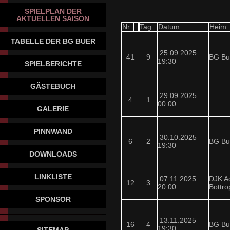
SPIELPLAN DER
AKTUELLEN SAISON
Nr.
Tag
Datum
Heim
TABELLE DER BG BUER
25.09.2025
41
9
BG Bu
19:30
SPIELBERICHTE
GÄSTEBUCH
29.09.2025
4
1
00:00
GALERIE
PINNWAND
30.10.2025
6
2
BG Bu
19:30
DOWNLOADS
LINKLISTE
07.11.2025
DJK A
12
3
20:00
Bottro
SPONSOR
13.11.2025
16
4
BG Bu
19:30