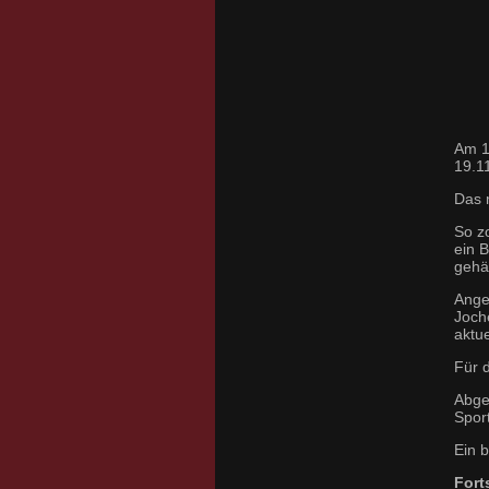
Am 1
19.1
Das 
So z
ein B
gehä
Ange
Joch
aktu
Für 
Abger
Sport
Ein b
Forts