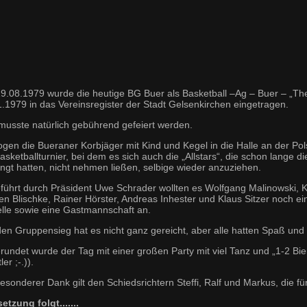
9.08.1979 wurde die heutige BG Buer als Basketball –Ag – Buer – „T
1.1979 in das Vereinsregister der Stadt Gelsenkirchen eingetragen.
musste natürlich gebührend gefeiert werden.
ogen die Bueraner Korbjäger mit Kind und Kegel in die Halle an der Po
asketballturnier, bei dem es sich auch die „Allstars“, die schon lange 
ngt hatten, nicht nehmen ließen, selbige wieder anzuziehen.
führt durch Präsident Uwe Schrader wollten es Wolfgang Malinowski, 
en Blischke, Rainer Hörster, Andreas Inhester und Klaus Sitzer noch e
elle sowie eine Gastmannschaft an.
den Gruppensieg hat es nicht ganz gereicht, aber alle hatten Spaß und 
undet wurde der Tag mit einer großen Party mit viel Tanz und „1-2 Bier
ler ;-.)).
esonderer Dank gilt den Schiedsrichtern Steffi, Ralf und Markus, die fü
etzung folgt.......