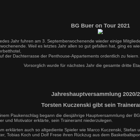
BG Buer on Tour 2021
jedes Jahr fuhren am 3. Septemberwochenende wieder einige Mitgliede
ywochenende. Weil es letztes Jahr allen so gut gefallen hat, ging es w
rbetthotel,
uf der Dachterrasse der Penthouse-Appartements ordentlich zu feiern.
Vorsorglich wurde für nächstes Jahr die gesamte dritte Et
Jahreshauptversammlung 2020/
Torsten Kuczenski gibt sein Trainera
einem Paukenschlag begann die diesjährige Hauptversammlung der BG 
er und Motivator erklärte, sein Traineramt niederzulegen.
ihm erklärten auch so altgediente Spieler wie Marco Kuczenski, Stefan
ter, Tobias Koch und Dolf Frese ihren Rückzug aus dem Basketballspor