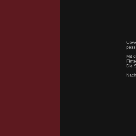
Obwo
passi
Mit 
Fint
Die 
Näch